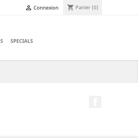
shopping_cart

Panier
(0)
Connexion
RS
SPECIALS
Facebook