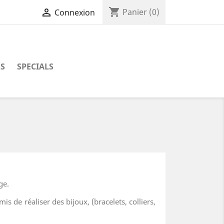
shopping_cart

Panier
(0)
Connexion
RS
SPECIALS
ge.
s de réaliser des bijoux, (bracelets, colliers,